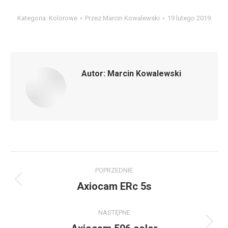
Kategoria:
Kolorowe
Przez
Marcin Kowalewski
19 lutego 2019
Autor:
Marcin Kowalewski
Nawigacja
POPRZEDNIE
wpisów
Axiocam ERc 5s
Poprzedni
wpis:
NASTĘPNE
Następny