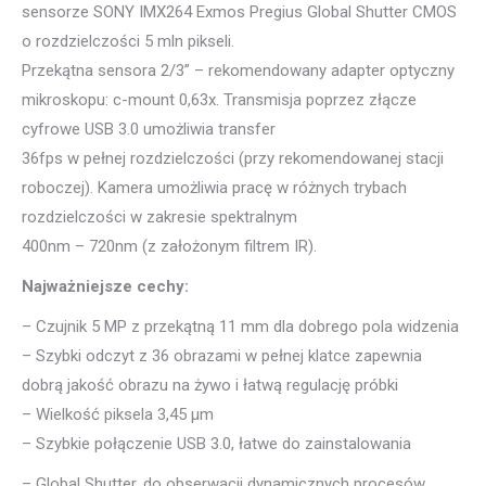
sensorze SONY IMX264 Exmos Pregius Global Shutter CMOS
o rozdzielczości 5 mln pikseli.
Przekątna sensora 2/3” – rekomendowany adapter optyczny
mikroskopu: c-mount 0,63x. Transmisja poprzez złącze
cyfrowe USB 3.0 umożliwia transfer
36fps w pełnej rozdzielczości (przy rekomendowanej stacji
roboczej). Kamera umożliwia pracę w różnych trybach
rozdzielczości w zakresie spektralnym
400nm – 720nm (z założonym filtrem IR).
Najważniejsze cechy:
– Czujnik 5 MP z przekątną 11 mm dla dobrego pola widzenia
– Szybki odczyt z 36 obrazami w pełnej klatce zapewnia
dobrą jakość obrazu na żywo i łatwą regulację próbki
– Wielkość piksela 3,45 μm
– Szybkie połączenie USB 3.0, łatwe do zainstalowania
– Global Shutter, do obserwacji dynamicznych procesów